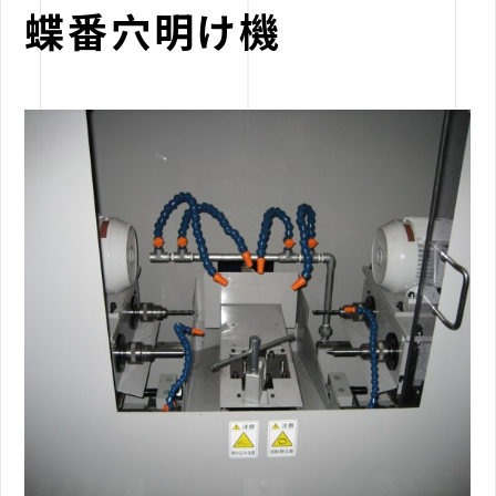
蝶番穴明け機