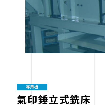
專用機
氣印錘立式銑床