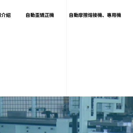
司介紹
自動歪矯正機
自動摩擦熔接機、專用機