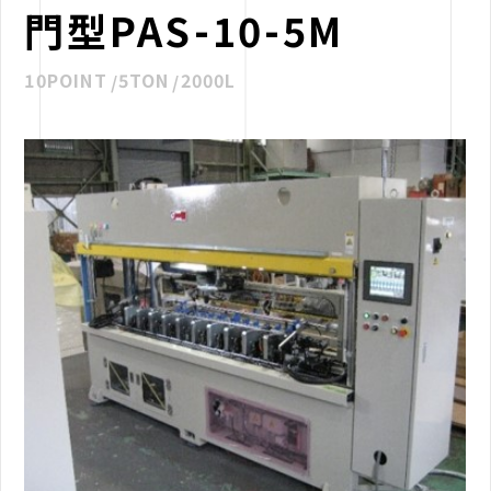
門型PAS-10-5M
10POINT
5TON
2000L