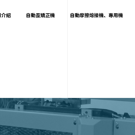
司介紹
自動歪矯正機
自動摩擦熔接機、專用機