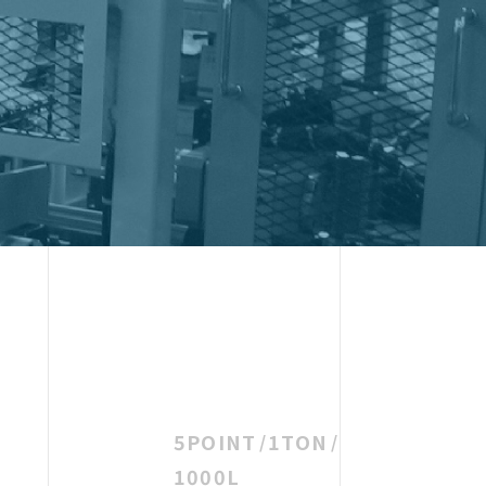
5POINT
1TON
1000L